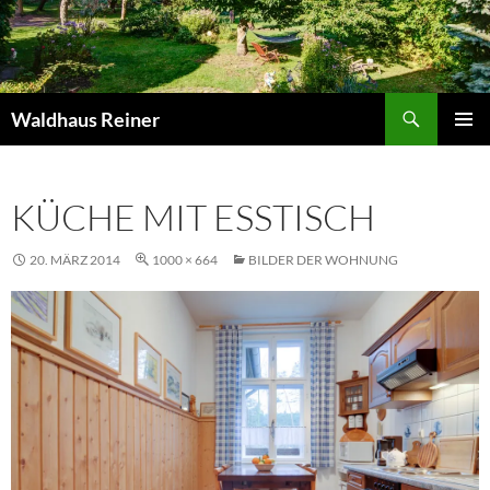
Suchen
Waldhaus Reiner
ZUM
PRIMÄR
INHALT
MENÜ
SPRINGEN
KÜCHE MIT ESSTISCH
20. MÄRZ 2014
1000 × 664
BILDER DER WOHNUNG