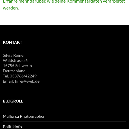
Erfahre mehr darüber, wie deine Kommentardaten verarbeitet
werden
.
KONTAKT
Silvia Reiner
Waldstrasse 6
15755 Schwerin
Deutschland
Tel. 033766/42249
Email: hjrei@web.de
BLOGROLL
Mallorca Photographer
Politikinfo